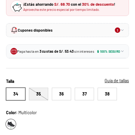
¡Estás ahorrando
S/. 68.70
con el
30% de descuento
!
Aprovecha este precio especial por tiempo limitado.
Cupones disponibles
1
10% de descuento
-10%
En tu primera compra · Sin monto mínimo
Paga hasta en
3 cuotas de S/. 53.43
sin intereses
🔒 100% SEGURO
S/. 144.27
Tu precio con el cupón:
3 × S/. 53.43
Tarjetas de crédito BCP y más
MIKAELA10
Aplica un solo cupón por pedido. No se puede combinar con otros descuentos.
3 × S/. 53.43
Todas las tarjetas de crédito
Guía de tallas
Talla
34
35
36
37
38
Color:
Multicolor
Multicolor