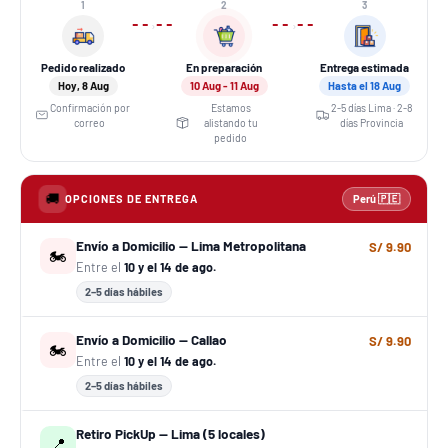
1
2
3
›
›
Pedido realizado
En preparación
Entrega estimada
Hoy, 8 Aug
10 Aug - 11 Aug
Hasta el 18 Aug
Confirmación por
Estamos
2-5 días Lima · 2-8
correo
alistando tu
días Provincia
pedido
🚚
OPCIONES DE ENTREGA
Perú 🇵🇪
Envío a Domicilio — Lima Metropolitana
S/ 9.90
🏍️
Entre el
10 y el 14 de ago.
2–5 días hábiles
Envío a Domicilio — Callao
S/ 9.90
🏍️
Entre el
10 y el 14 de ago.
2–5 días hábiles
Retiro PickUp — Lima (5 locales)
📍