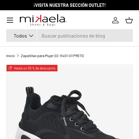
¡VISITA NUESTRA SECCIÓN OUTLET!
IR AL CONTENIDO
Menú
Iniciar ses
Cest
Buscar
Tipo de producto
Todos
Inicio
Zapatillas para Mujer 22-11401-01 PRETO
La imagen 1 ya está disponible en la vista de galería
Hasta un 30 % de descuento