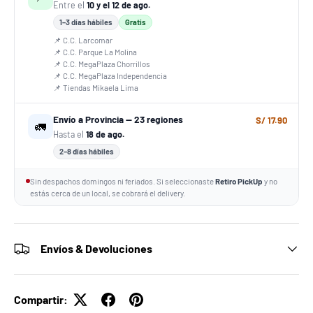
Entre el
10 y el 12 de ago.
1–3 días hábiles
Gratis
📌 C.C. Larcomar
📌 C.C. Parque La Molina
📌 C.C. MegaPlaza Chorrillos
📌 C.C. MegaPlaza Independencia
📌 Tiendas Mikaela Lima
Envío a Provincia — 23 regiones
S/ 17.90
🚛
Hasta el
18 de ago.
2–8 días hábiles
Sin despachos domingos ni feriados. Si seleccionaste
Retiro PickUp
y no
estás cerca de un local, se cobrará el delivery.
Envíos & Devoluciones
Compartir: