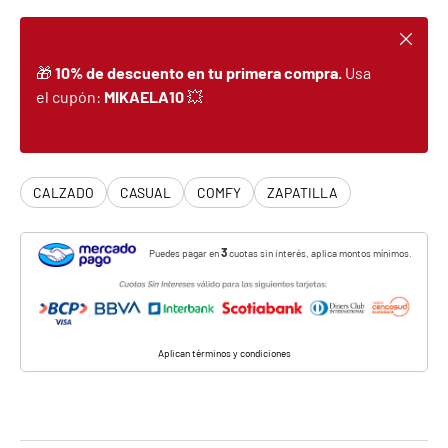
Cerrar
🎁
10% de descuento en tu primera compra.
Usa
el cupón:
MIKAELA10
💥
CALZADO
CASUAL
COMFY
ZAPATILLA
3
Puedes pagar en
cuotas sin interés, aplica montos mínimos.
Aplican términos y condiciones