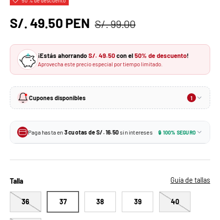
50 % de descuento
S/. 49.50 PEN
S/. 99.00
¡Estás ahorrando
S/. 49.50
con el
50% de descuento
!
Aprovecha este precio especial por tiempo limitado.
Cupones disponibles
1
10% de descuento
-10%
En tu primera compra · Sin monto mínimo
Paga hasta en
3 cuotas de S/. 16.50
sin intereses
🔒 100% SEGURO
S/. 44.55
Tu precio con el cupón:
3 × S/. 16.50
Tarjetas de crédito BCP y más
MIKAELA10
Aplica un solo cupón por pedido. No se puede combinar con otros descuentos.
3 × S/. 16.50
Todas las tarjetas de crédito
Guía de tallas
Talla
36
37
38
39
40