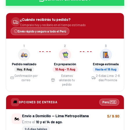
¿Cuándo recibirás tu pedido?
Cómpralo hoy y recíbelo en el tiempo estimado
Envío rápido y seguro a todo el Perú
1
2
3
›
›
Pedido realizado
En preparación
Entrega estimada
Hoy, 8 Aug
10 Aug - 11 Aug
Hasta el 18 Aug
Confirmación por
Estamos
2-5 días Lima · 2-8
correo
alistando tu
días Provincia
pedido
🚚
OPCIONES DE ENTREGA
Perú 🇵🇪
Envío a Domicilio — Lima Metropolitana
S/ 9.90
🏍️
Entre el
10 y el 14 de ago.
2–5 días hábiles