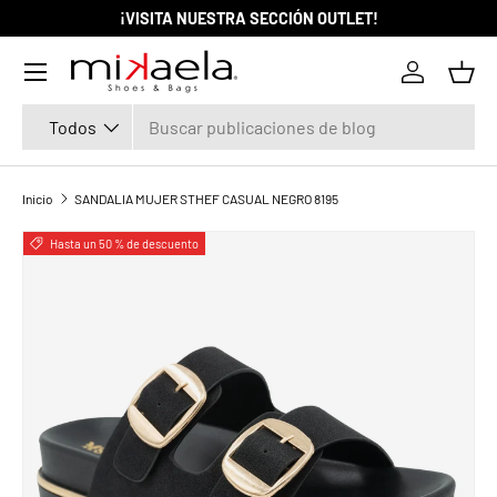
¡VISITA NUESTRA SECCIÓN OUTLET!
IR AL CONTENIDO
Menú
Iniciar ses
Cest
Buscar
Tipo de producto
Todos
Inicio
SANDALIA MUJER STHEF CASUAL NEGRO 8195
La imagen 1 ya está disponible en la vista de galería
Hasta un 50 % de descuento