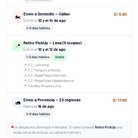
Envío a Domicilio — Callao
S/ 9.90
🏍️
Entre el
10 y el 14 de ago.
2–5 días hábiles
Retiro PickUp — Lima (5 locales)
📍
Entre el
10 y el 12 de ago.
1–3 días hábiles
Gratis
📌 C.C. Larcomar
📌 C.C. Parque La Molina
📌 C.C. MegaPlaza Chorrillos
📌 C.C. MegaPlaza Independencia
📌 Tiendas Mikaela Lima
Envío a Provincia — 23 regiones
S/ 17.90
🚛
Hasta el
18 de ago.
2–8 días hábiles
Sin despachos domingos ni feriados. Si seleccionaste
Retiro PickUp
y no
estás cerca de un local, se cobrará el delivery.