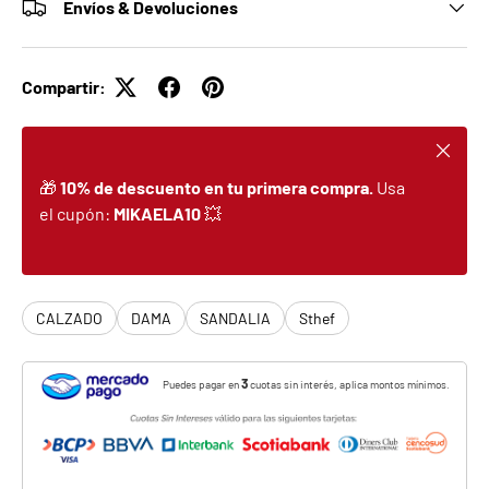
Envíos & Devoluciones
Compartir:
Cerrar
🎁
10% de descuento en tu primera compra.
Usa
el cupón:
MIKAELA10
💥
CALZADO
DAMA
SANDALIA
Sthef
3
Puedes pagar en
cuotas sin interés, aplica montos mínimos.