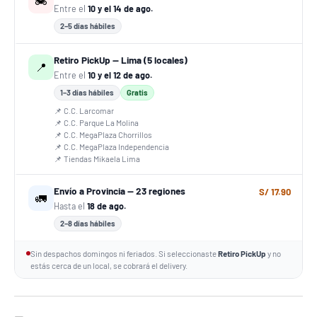
🏍️
Entre el
10 y el 14 de ago.
2–5 días hábiles
Retiro PickUp — Lima (5 locales)
📍
Entre el
10 y el 12 de ago.
1–3 días hábiles
Gratis
📌 C.C. Larcomar
📌 C.C. Parque La Molina
📌 C.C. MegaPlaza Chorrillos
📌 C.C. MegaPlaza Independencia
📌 Tiendas Mikaela Lima
Envío a Provincia — 23 regiones
S/ 17.90
🚛
Hasta el
18 de ago.
2–8 días hábiles
Sin despachos domingos ni feriados. Si seleccionaste
Retiro PickUp
y no
estás cerca de un local, se cobrará el delivery.