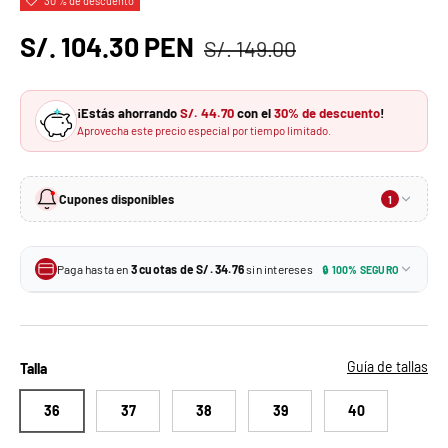
30 % de descuento
S/. 104.30 PEN
S/. 149.00
¡Estás ahorrando
S/. 44.70
con el
30% de descuento
!
Aprovecha este precio especial por tiempo limitado.
Cupones disponibles
1
10% de descuento
-10%
En tu primera compra · Sin monto mínimo
Paga hasta en
3 cuotas de S/. 34.76
sin intereses
🔒 100% SEGURO
S/. 93.87
Tu precio con el cupón:
3 × S/. 34.76
Tarjetas de crédito BCP y más
MIKAELA10
Aplica un solo cupón por pedido. No se puede combinar con otros descuentos.
3 × S/. 34.76
Todas las tarjetas de crédito
Guía de tallas
Talla
36
37
38
39
40