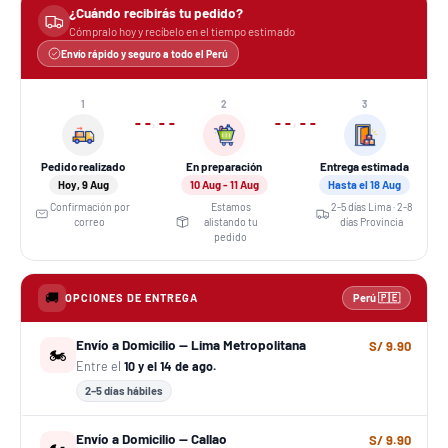
¿Cuándo recibirás tu pedido?
Cómpralo hoy y recíbelo en el tiempo estimado
Envío rápido y seguro a todo el Perú
1
2
3
›
›
Pedido realizado
En preparación
Entrega estimada
Hoy, 9 Aug
10 Aug - 11 Aug
Hasta el 18 Aug
Confirmación por
Estamos
2-5 días Lima · 2-8
correo
alistando tu
días Provincia
pedido
🚚
OPCIONES DE ENTREGA
Perú 🇵🇪
Envío a Domicilio — Lima Metropolitana
S/ 9.90
🏍️
Entre el
10 y el 14 de ago.
2–5 días hábiles
Envío a Domicilio — Callao
S/ 9.90