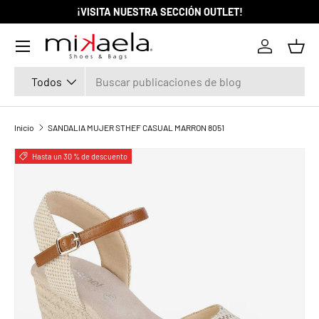
¡VISITA NUESTRA SECCIÓN OUTLET!
IR AL CONTENIDO
Menú
Iniciar ses
Cest
Buscar
Tipo de producto
Todos
Inicio
SANDALIA MUJER STHEF CASUAL MARRON 8051
La imagen 1 ya está disponible en la vista de galería
Hasta un 30 % de descuento