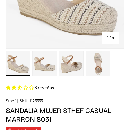
de
1
/
4
Cargar imagen 1 en la vista de galería
Cargar imagen 2 en la vista de galería
Cargar imagen 3 en la vista de
Cargar imagen 4 
3 reseñas
Sthef
|
SKU:
1123333
SANDALIA MUJER STHEF CASUAL
MARRON 8051