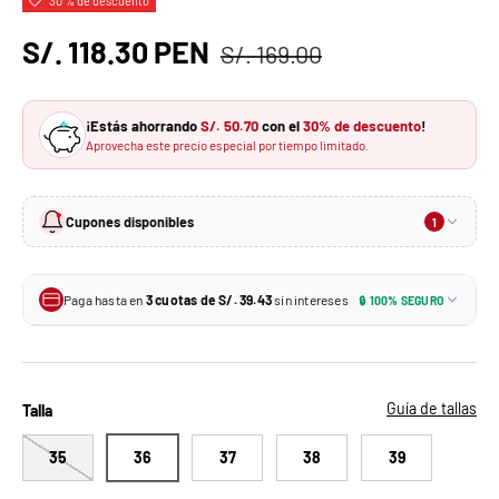
30 % de descuento
S/. 118.30 PEN
S/. 169.00
¡Estás ahorrando
S/. 50.70
con el
30% de descuento
!
Aprovecha este precio especial por tiempo limitado.
Cupones disponibles
1
10% de descuento
-10%
En tu primera compra · Sin monto mínimo
Paga hasta en
3 cuotas de S/. 39.43
sin intereses
🔒 100% SEGURO
S/. 106.47
Tu precio con el cupón:
3 × S/. 39.43
Tarjetas de crédito BCP y más
MIKAELA10
Aplica un solo cupón por pedido. No se puede combinar con otros descuentos.
3 × S/. 39.43
Todas las tarjetas de crédito
Guía de tallas
Talla
35
36
37
38
39