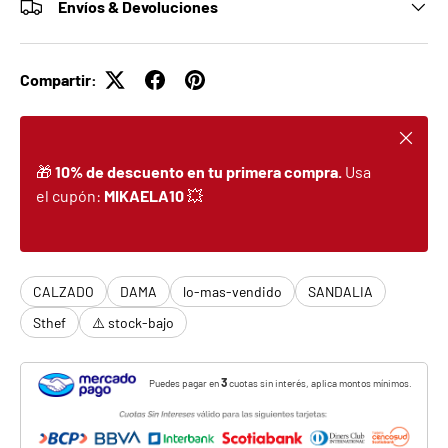
Envíos & Devoluciones
Compartir:
Cerrar
🎁
10% de descuento en tu primera compra.
Usa
el cupón:
MIKAELA10
💥
CALZADO
DAMA
lo-mas-vendido
SANDALIA
Sthef
⚠️ stock-bajo
3
Puedes pagar en
cuotas sin interés, aplica montos mínimos.