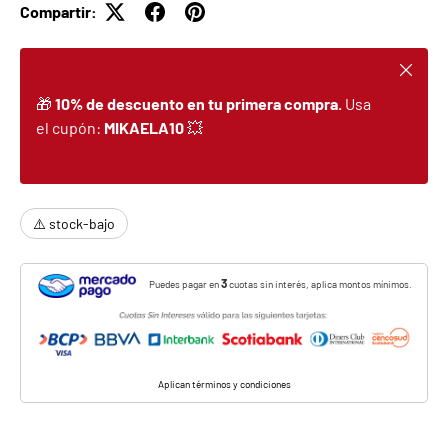
Compartir:
Cerrar
🎁
10% de descuento en tu primera compra.
Usa
el cupón:
MIKAELA10
💥
⚠️ stock-bajo
3
Puedes pagar en
cuotas sin interés, aplica montos mínimos.
Aplican términos y condiciones