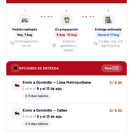
1
2
3
›
›
Pedido realizado
En preparación
Entrega estimada
Hoy, 7 Aug
8 Aug - 10 Aug
Hasta el 17 Aug
Confirmación por
Estamos
2-5 días Lima · 2-8
correo
alistando tu
días Provincia
pedido
🚚
OPCIONES DE ENTREGA
Perú 🇵🇪
Envío a Domicilio — Lima Metropolitana
S/ 9.90
🏍️
Entre el
8 y el 13 de ago.
2–5 días hábiles
Envío a Domicilio — Callao
S/ 9.90
🏍️
Entre el
8 y el 13 de ago.
2–5 días hábiles