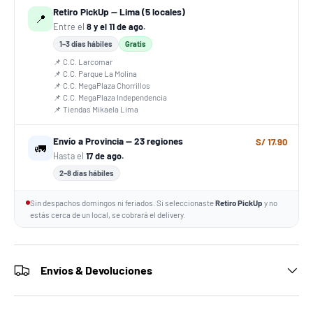
Retiro PickUp — Lima (5 locales)
📍
Entre el
8 y el 11 de ago.
1–3 días hábiles
Gratis
📌 C.C. Larcomar
📌 C.C. Parque La Molina
📌 C.C. MegaPlaza Chorrillos
📌 C.C. MegaPlaza Independencia
📌 Tiendas Mikaela Lima
Envío a Provincia — 23 regiones
S/ 17.90
🚛
Hasta el
17 de ago.
2–8 días hábiles
Sin despachos domingos ni feriados. Si seleccionaste
Retiro PickUp
y no
estás cerca de un local, se cobrará el delivery.
Envíos & Devoluciones