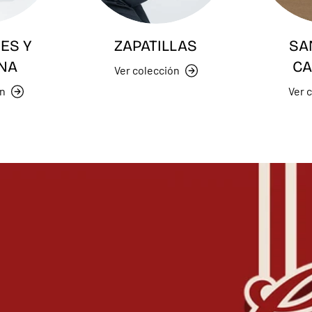
ES Y
ZAPATILLAS
SA
NA
CA
Ver colección
ón
Ver 