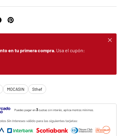
Cerrar
nto en tu primera compra.
Usa el cupón:
MOCASIN
Sthef
3
Puedes pagar en
cuotas sin interés, aplica montos mínimos.