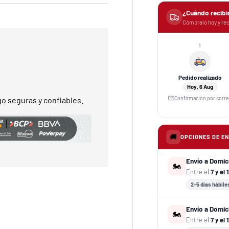
¿Cuándo recibi
Cómpralo hoy y rec
1
Pedido realizado
Hoy, 6 Aug
Confirmación por corr
o seguras y confiables.
🚚
OPCIONES DE E
Envío a Domic
🏍️
Entre el
7 y el 
2–5 días hábile
Envío a Domici
🏍️
Entre el
7 y el 