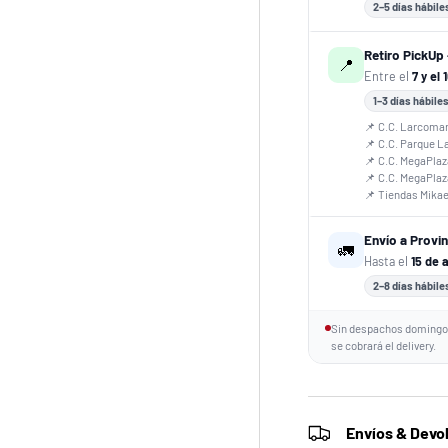
2–5 días hábile
Retiro PickUp 
📍
Entre el
7 y el 
1–3 días hábile
📌 C.C. Larcoma
📌 C.C. Parque L
📌 C.C. MegaPlaz
📌 C.C. MegaPla
📌 Tiendas Mika
Envío a Provi
🚛
Hasta el
15 de 
2–8 días hábile
Sin despachos domingos
se cobrará el delivery.
Envíos & Devo