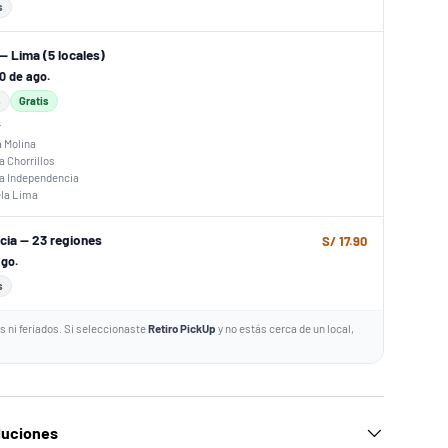
s
— Lima (5 locales)
10 de ago.
s
Gratis
r
a Molina
a Chorrillos
za Independencia
ela Lima
ncia — 23 regiones
S/ 17.90
ago.
s
 ni feriados. Si seleccionaste
Retiro PickUp
y no estás cerca de un local,
luciones