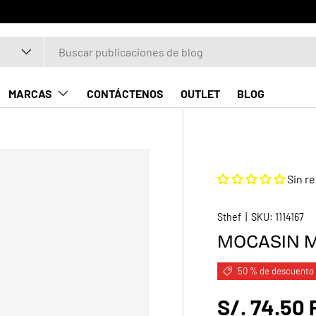
MARCAS
CONTÁCTENOS
OUTLET
BLOG
Sin r
Sthef
|
SKU:
1114167
MOCASIN M
50 % de descuento
S/. 74.50