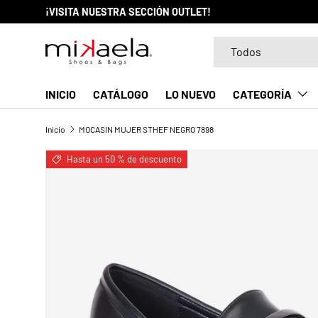
¡VISITA NUESTRA SECCIÓN OUTLET!
IR AL CONTENIDO
Buscar
Tipo de producto
Todos
INICIO
CATÁLOGO
LO NUEVO
CATEGORÍA
Inicio
MOCASIN MUJER STHEF NEGRO 7898
Hasta un 50 % de descuento