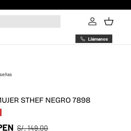
Iniciar sesión
Cesta
Llámanos
eseñas
UJER STHEF NEGRO 7898
 PEN
S/. 149.00