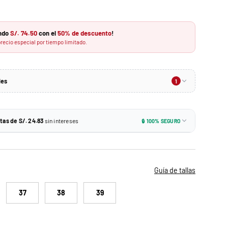
ando
S/. 74.50
con el
50% de descuento
!
recio especial por tiempo limitado.
les
1
-10%
n monto mínimo
tas de S/. 24.83
sin intereses
🔒 100% SEGURO
S/. 67.05
n:
24.83
Tarjetas de crédito BCP y más
ido. No se puede combinar con otros descuentos.
24.83
Todas las tarjetas de crédito
Guía de tallas
37
38
39