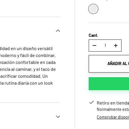
a
ista de galería
gen 4 en la vista de galería
Negro
Cant.
-
+
idad en un diseño versátil
 moderno y fácil de combinar,
sensación confortable en cada
AÑADIR AL
ncia al caminar, y el taco de
 sacrificar comodidad. Un
a rutina diaria con un look
Retiro en tiend
Normalmente está 
Comprobar disponi