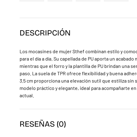
Cargar imagen 1 en la vista de galería
Cargar imagen 2 en la vista de galerí
Cargar imagen 3 en la v
Cargar ima
DESCRIPCIÓN
Los mocasines de mujer Sthef combinan estilo y comod
para el día a día. Su capellada de PU aporta un acabado
mientras que el forro y la plantilla de PU brindan una 
paso. La suela de TPR ofrece flexibilidad y buena adhere
3.5 cm proporciona una elevación sutil que estiliza sin
modelo práctico y elegante, ideal para acompañarte en l
actual.
RESEÑAS (0)