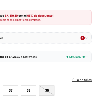
ando
S/. 119.10
con el
63% de descuento
!
recio especial por tiempo limitado.
les
1
-10%
n monto mínimo
tas de S/. 23.30
sin intereses
🔒 100% SEGURO
S/. 62.91
n:
3.30
Tarjetas de crédito BCP y más
ido. No se puede combinar con otros descuentos.
3.30
Todas las tarjetas de crédito
Guía de tallas
37
38
39