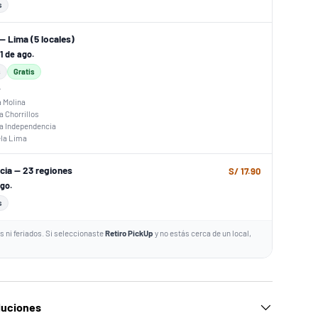
s
— Lima (5 locales)
11 de ago.
s
Gratis
r
a Molina
a Chorrillos
za Independencia
ela Lima
ncia — 23 regiones
S/ 17.90
ago.
s
 ni feriados. Si seleccionaste
Retiro PickUp
y no estás cerca de un local,
luciones