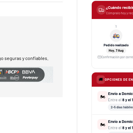
¿Cuándo recibi
Cómpralo hoy y rec
1
Pedido realizado
Hoy, 7 Aug
Confirmación por corr
o seguras y confiables.
🚚
OPCIONES DE E
Envío a Domic
🏍️
Entre el
8 y el
2–5 días hábile
Envío a Domici
🏍️
Entre el
8 y el