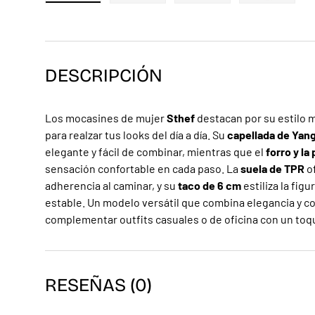
Cargar imagen 1 en la vista de galería
Cargar imagen 2 en la vista de galerí
Cargar imagen 3 en la v
Cargar ima
DESCRIPCIÓN
Los mocasines de mujer
Sthef
destacan por su estilo m
para realzar tus looks del día a día. Su
capellada de Yan
elegante y fácil de combinar, mientras que el
forro y la 
sensación confortable en cada paso. La
suela de TPR
of
adherencia al caminar, y su
taco de 6 cm
estiliza la fi
estable. Un modelo versátil que combina elegancia y c
complementar outfits casuales o de oficina con un toq
RESEÑAS (0)