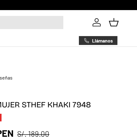
Iniciar sesión
Cesta
Llámanos
eseñas
UJER STHEF KHAKI 7948
 PEN
S/. 189.00