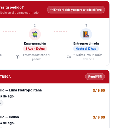
rás tu pedido?
Envío rápido y seguro a todo el Perú
íbelo en el tiempo estimado
2
3
›
›
En preparación
Entrega estimada
8 Aug - 10 Aug
Hasta el 17 Aug
eo
Estamos alistando tu
2-5 días Lima · 2-8 días
pedido
Provincia
NTREGA
Perú 🇵🇪
ilio — Lima Metropolitana
S/ 9.90
 13 de ago.
s
lio — Callao
S/ 9.90
 13 de ago.