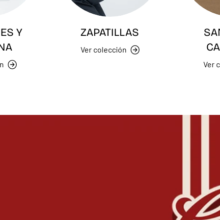
ES Y
ZAPATILLAS
SA
NA
CA
Ver colección
ón
Ver 