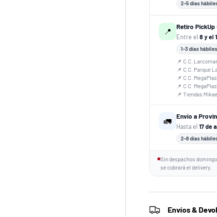
2–5 días hábile
Retiro PickUp 
📍
Entre el
8 y el 
1–3 días hábile
📌 C.C. Larcoma
📌 C.C. Parque L
📌 C.C. MegaPlaz
📌 C.C. MegaPla
📌 Tiendas Mika
Envío a Provi
🚛
Hasta el
17 de 
2–8 días hábile
Sin despachos domingos
se cobrará el delivery.
Envíos & Devo