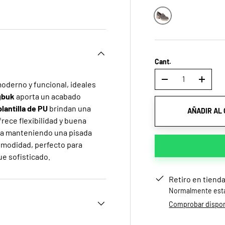
a
ista de galería
gen 4 en la vista de galería
Khaki
Cant.
-
+
oderno y funcional, ideales
gbuk
aporta un acabado
plantilla de PU
brindan una
AÑADIR AL
rece flexibilidad y buena
gura manteniendo una pisada
omodidad, perfecto para
ue sofisticado.
Retiro en tiend
Normalmente está 
Comprobar disponi