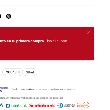
Cerrar
nto en tu primera compra.
Usa el cupón:
MOCASIN
Sthef
3
Puedes pagar en
cuotas sin interés, aplica montos mínimos.