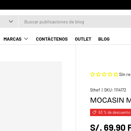
MARCAS
CONTÁCTENOS
OUTLET
BLOG
Sin r
Sthef
|
SKU:
1114172
MOCASIN M
63 % de descuento
S/. 69.90