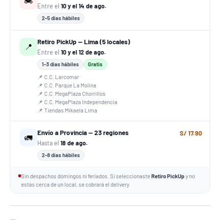
🏍️
Entre el
10 y el 14 de ago.
2–5 días hábiles
Retiro PickUp — Lima (5 locales)
📍
Entre el
10 y el 12 de ago.
1–3 días hábiles
Gratis
📌 C.C. Larcomar
📌 C.C. Parque La Molina
📌 C.C. MegaPlaza Chorrillos
📌 C.C. MegaPlaza Independencia
📌 Tiendas Mikaela Lima
Envío a Provincia — 23 regiones
S/ 17.90
🚛
Hasta el
18 de ago.
2–8 días hábiles
Sin despachos domingos ni feriados. Si seleccionaste
Retiro PickUp
y no
estás cerca de un local, se cobrará el delivery.