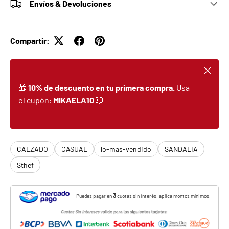
Envíos & Devoluciones
Compartir:
Cerrar
🎁
10% de descuento en tu primera compra.
Usa
el cupón:
MIKAELA10
💥
CALZADO
CASUAL
lo-mas-vendido
SANDALIA
Sthef
3
Puedes pagar en
cuotas sin interés, aplica montos mínimos.