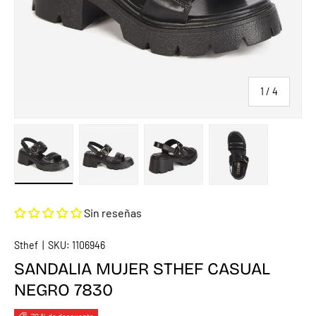
de
1
/
4
Cargar imagen 1 en la vista de galería
Cargar imagen 2 en la vista de galería
Cargar imagen 3 en la vista de
Cargar imagen 4 
Sin reseñas
Sthef
|
SKU:
1106946
SANDALIA MUJER STHEF CASUAL
NEGRO 7830