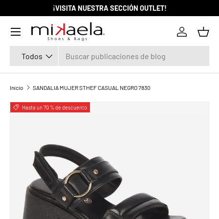
¡VISITA NUESTRA SECCIÓN OUTLET!
IR AL CONTENIDO
Menú
Iniciar ses
Cest
Buscar
Tipo de producto
Todos
Inicio
SANDALIA MUJER STHEF CASUAL NEGRO 7830
La imagen 1 ya está disponible en la vista de galería
Hasta un 70 % de descuento