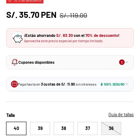
70 % de descuento
S/. 35.70 PEN
S/. 119.00
¡Estás ahorrando
S/. 83.30
con el
70% de descuento
!
Aprovecha este precio especial por tiempo limitado.
Cupones disponibles
1
10% de descuento
-10%
En tu primera compra · Sin monto mínimo
Paga hasta en
3 cuotas de S/. 11.90
sin intereses
🔒 100% SEGURO
S/. 32.13
Tu precio con el cupón:
3 × S/. 11.90
Tarjetas de crédito BCP y más
MIKAELA10
Aplica un solo cupón por pedido. No se puede combinar con otros descuentos.
3 × S/. 11.90
Todas las tarjetas de crédito
Guía de tallas
Talla
40
39
38
37
36