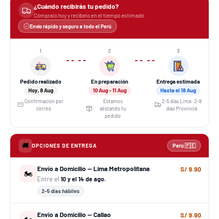
¿Cuándo recibirás tu pedido?
Cómpralo hoy y recíbelo en el tiempo estimado
Envío rápido y seguro a todo el Perú
1
2
3
›
›
Pedido realizado
En preparación
Entrega estimada
Hoy, 8 Aug
10 Aug - 11 Aug
Hasta el 18 Aug
Confirmación por
Estamos
2-5 días Lima · 2-8
correo
alistando tu
días Provincia
pedido
🚚
OPCIONES DE ENTREGA
Perú 🇵🇪
Envío a Domicilio — Lima Metropolitana
S/ 9.90
🏍️
Entre el
10 y el 14 de ago.
2–5 días hábiles
Envío a Domicilio — Callao
S/ 9.90