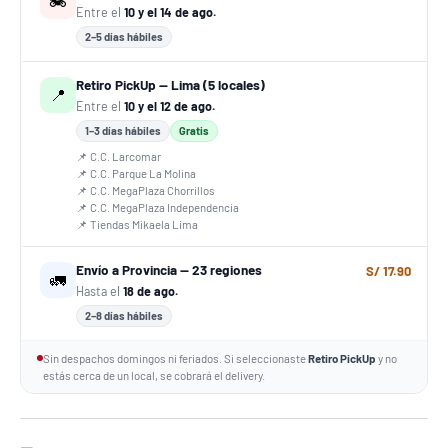
🏍️
Entre el
10 y el 14 de ago.
2–5 días hábiles
Retiro PickUp — Lima (5 locales)
📍
Entre el
10 y el 12 de ago.
1–3 días hábiles
Gratis
📌 C.C. Larcomar
📌 C.C. Parque La Molina
📌 C.C. MegaPlaza Chorrillos
📌 C.C. MegaPlaza Independencia
📌 Tiendas Mikaela Lima
Envío a Provincia — 23 regiones
S/ 17.90
🚛
Hasta el
18 de ago.
2–8 días hábiles
Sin despachos domingos ni feriados. Si seleccionaste
Retiro PickUp
y no
estás cerca de un local, se cobrará el delivery.