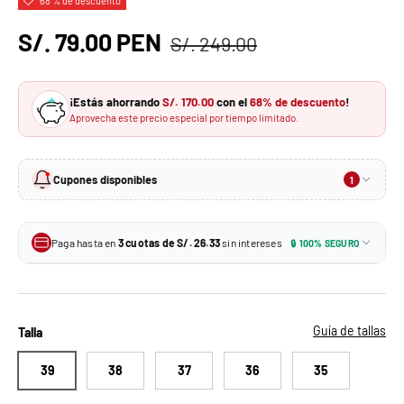
68 % de descuento
S/. 79.00 PEN
S/. 249.00
¡Estás ahorrando
S/. 170.00
con el
68% de descuento
!
Aprovecha este precio especial por tiempo limitado.
Cupones disponibles
1
10% de descuento
-10%
En tu primera compra · Sin monto mínimo
Paga hasta en
3 cuotas de S/. 26.33
sin intereses
🔒 100% SEGURO
S/. 71.10
Tu precio con el cupón:
3 × S/. 26.33
Tarjetas de crédito BCP y más
MIKAELA10
Aplica un solo cupón por pedido. No se puede combinar con otros descuentos.
3 × S/. 26.33
Todas las tarjetas de crédito
Guía de tallas
Talla
39
38
37
36
35