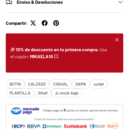
Envíos & Devoluciones
Compartir:
Cerrar
🎁
10% de descuento en tu primera compra.
Usa
el cupón:
MIKAELA10
💥
BOTIN
CALZADO
CASUAL
DAMA
outlet
PLANTILLA
Sthef
⚠️ stock-bajo
3
Puedes pagar en
cuotas sin interés, aplica montos mínimos.