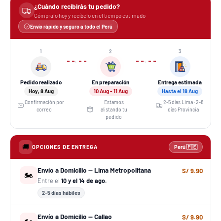
¿Cuándo recibirás tu pedido?
Cómpralo hoy y recíbelo en el tiempo estimado
Envío rápido y seguro a todo el Perú
1
2
3
›
›
Pedido realizado
En preparación
Entrega estimada
Hoy, 8 Aug
10 Aug - 11 Aug
Hasta el 18 Aug
Confirmación por
Estamos
2-5 días Lima · 2-8
correo
alistando tu
días Provincia
pedido
🚚
OPCIONES DE ENTREGA
Perú 🇵🇪
Envío a Domicilio — Lima Metropolitana
S/ 9.90
🏍️
Entre el
10 y el 14 de ago.
2–5 días hábiles
Envío a Domicilio — Callao
S/ 9.90