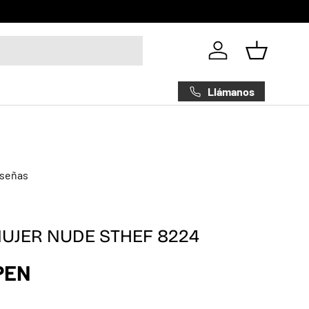
Iniciar sesión
Cesta
Llámanos
eseñas
UJER NUDE STHEF 8224
 PEN