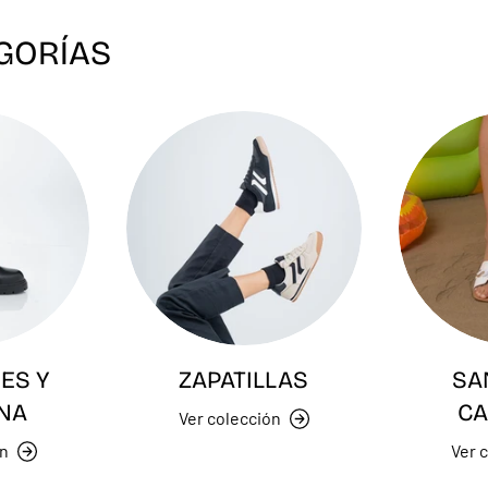
GORÍAS
ES Y
ZAPATILLAS
SA
NA
CA
Ver colección
ón
Ver 