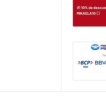
🎁
10% de descue
MIKAELA10
💥