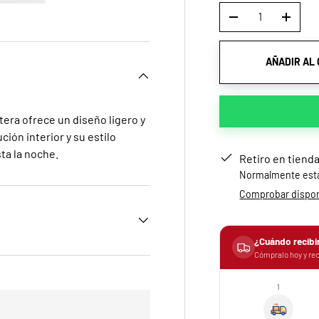
a
ista de galería
gen 4 en la vista de galería
Cargar imagen 5 en la vista de galería
-
+
AÑADIR AL
era ofrece un diseño ligero y
ción interior y su estilo
ta la noche.
Retiro en tiend
Normalmente está 
Comprobar disponi
¿Cuándo recibi
Cómpralo hoy y rec
1