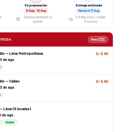
En preparación
Entrega estimada
8 Aug - 10 Aug
Hasta el 17 Aug
eo
Estamos alistando tu
2-5 días Lima · 2-8 días
pedido
Provincia
NTREGA
Perú 🇵🇪
ilio — Lima Metropolitana
S/ 9.90
 13 de ago.
s
lio — Callao
S/ 9.90
 13 de ago.
s
— Lima (5 locales)
11 de ago.
s
Gratis
r