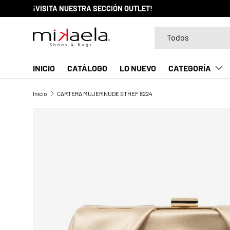
¡VISITA NUESTRA SECCIÓN OUTLET!
IR AL CONTENIDO
Buscar
Tipo de producto
Todos
INICIO
CATÁLOGO
LO NUEVO
CATEGORÍA
Inicio
CARTERA MUJER NUDE STHEF 8224
La imagen 1 ya está disponible en la vista de galería