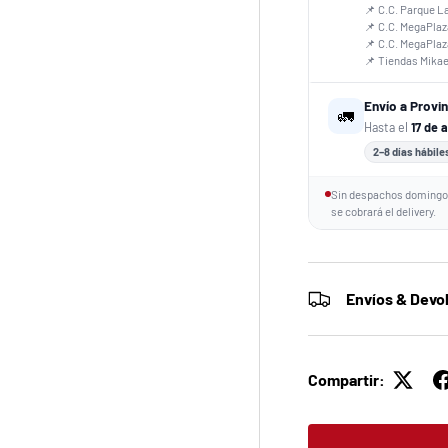
📌 C.C. Parque L
📌 C.C. MegaPlaz
📌 C.C. MegaPla
📌 Tiendas Mika
Envío a Provi
🚛
Hasta el
17 de 
2–8 días hábile
Sin despachos domingos
se cobrará el delivery.
Envíos & Devo
Compartir: