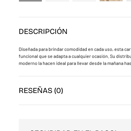
Cargar imagen 1 en la vista de galería
Cargar imagen 2 en la vista de galerí
Cargar imagen 3 en la v
Cargar ima
DESCRIPCIÓN
Diseñada para brindar comodidad en cada uso, esta cart
funcional que se adapta a cualquier ocasión. Su distribu
moderno la hacen ideal para llevar desde la mañana has
RESEÑAS (0)