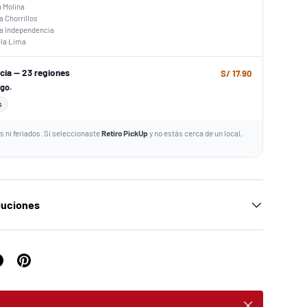
a Molina
a Chorrillos
za Independencia
ela Lima
ncia — 23 regiones
S/ 17.90
ago.
s
 ni feriados. Si seleccionaste
Retiro PickUp
y no estás cerca de un local,
luciones
Cerrar