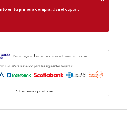
nto en tu primera compra.
Usa el cupón:
3
Puedes pagar en
cuotas sin interés, aplica montos mínimos.
Aplican términos y condiciones