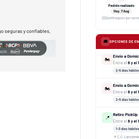
Pedido realizado
Hoy, 7 Aug
Confirmación por corr
o seguras y confiables.
🚚
OPCIONES DE E
Envío a Domic
🏍️
Entre el
8 y el
2–5 días hábile
Envío a Domici
🏍️
Entre el
8 y el
2–5 días hábile
Retiro PickUp 
📍
Entre el
8 y el 
1–3 días hábile
📌 C.C. Larcoma