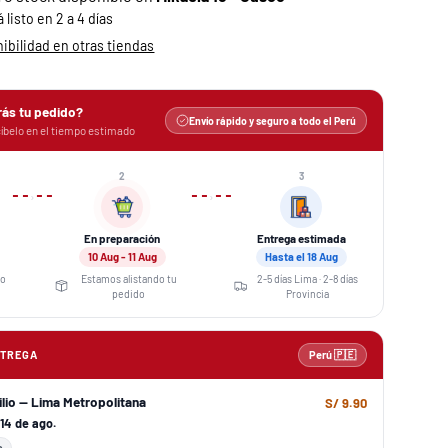
listo en 2 a 4 días
bilidad en otras tiendas
rás tu pedido?
Envío rápido y seguro a todo el Perú
íbelo en el tiempo estimado
2
3
›
›
En preparación
Entrega estimada
10 Aug - 11 Aug
Hasta el 18 Aug
eo
Estamos alistando tu
2-5 días Lima · 2-8 días
pedido
Provincia
NTREGA
Perú 🇵🇪
ilio — Lima Metropolitana
S/ 9.90
l 14 de ago.
s