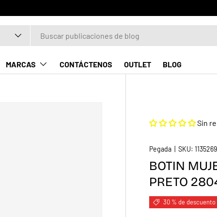
MARCAS
CONTÁCTENOS
OUTLET
BLOG
Sin r
Pegada
|
SKU:
113526
BOTIN MUJ
PRETO 280
30 % de descuento