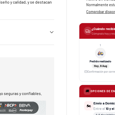
iseño y calidad, y se destacan
Normalmente está 
Comprobar disponi
¿Cuándo recibi
Cómpralo hoy y rec
1
Pedido realizado
Hoy, 9 Aug
Confirmación por corr
🚚
OPCIONES DE E
o seguras y confiables.
Envío a Domic
🏍️
Entre el
10 y e
2–5 días hábile