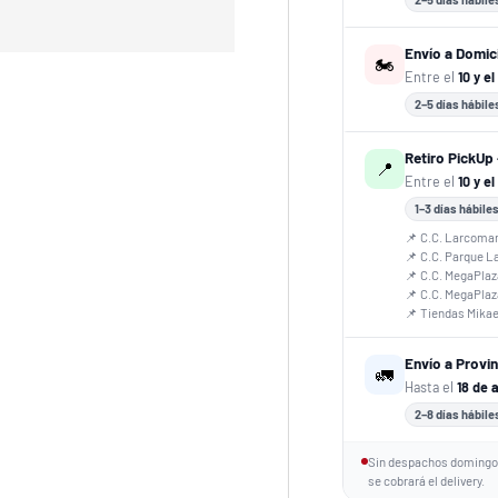
Envío a Domici
🏍️
Entre el
10 y e
2–5 días hábile
Retiro PickUp 
📍
Entre el
10 y el
1–3 días hábile
📌 C.C. Larcoma
📌 C.C. Parque L
📌 C.C. MegaPlaz
📌 C.C. MegaPla
📌 Tiendas Mika
Envío a Provi
🚛
Hasta el
18 de 
2–8 días hábile
Sin despachos domingos
se cobrará el delivery.