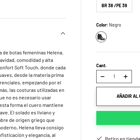
a
ista de galería
gen 4 en la vista de galería
BR 38 /PE 39
Color:
Negro
Negro
ea de botas femeninas Helena.
uavidad, comodidad y alta
Cant.
confort Soft Touch, donde cada
aves, desde la materia prima
-
+
erenciales, empezando por el
más, las costuras utilizadas en
AÑADIR AL
ue no es necesario usar
 esta forma el cuero mantiene
ave. El solado es liviano y
mbre de origen griego que
o moderno, Helena lleva consigo
isticación y elegancia, al
Retiro en tiend