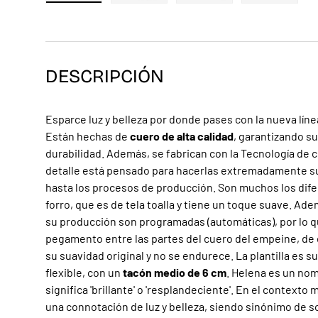
Cargar imagen 1 en la vista de galería
Cargar imagen 2 en la vista de galerí
Cargar imagen 3 en la v
Cargar ima
DESCRIPCIÓN
Esparce luz y belleza por donde pases con la nueva lín
Están hechas de
cuero de alta calidad
, garantizando s
durabilidad. Además, se fabrican con la Tecnología de 
detalle está pensado para hacerlas extremadamente su
hasta los procesos de producción. Son muchos los dif
forro, que es de tela toalla y tiene un toque suave. Ade
su producción son programadas (automáticas), por lo q
pegamento entre las partes del cuero del empeine, de
su suavidad original y no se endurece. La plantilla es su
flexible, con un
tacón medio de 6 cm
. Helena es un no
significa 'brillante' o 'resplandeciente'. En el context
una connotación de luz y belleza, siendo sinónimo de sof