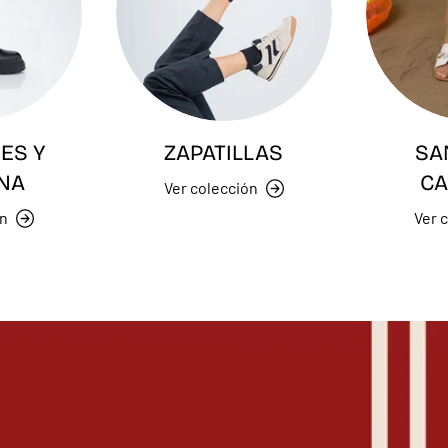
ES Y
ZAPATILLAS
SA
NA
CA
Ver colección
ón
Ver 