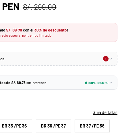
0 PEN
S/. 299.00
ando
S/. 89.70
con el
30% de descuento
!
recio especial por tiempo limitado.
les
1
-10%
n monto mínimo
tas de S/. 69.76
sin intereses
🔒 100% SEGURO
S/. 188.37
n:
9.76
Tarjetas de crédito BCP y más
ido. No se puede combinar con otros descuentos.
9.76
Todas las tarjetas de crédito
Guía de tallas
BR 35 /PE 36
BR 36 /PE 37
BR 37 /PE 38