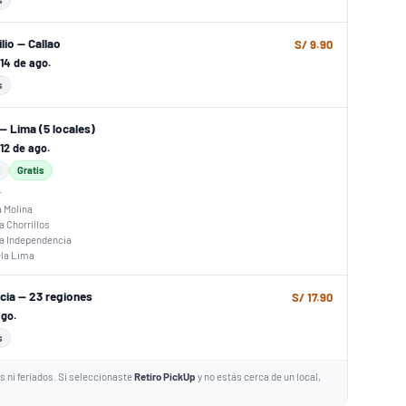
lio — Callao
S/ 9.90
l 14 de ago.
s
— Lima (5 locales)
 12 de ago.
s
Gratis
r
a Molina
a Chorrillos
za Independencia
ela Lima
ncia — 23 regiones
S/ 17.90
ago.
s
 ni feriados. Si seleccionaste
Retiro PickUp
y no estás cerca de un local,