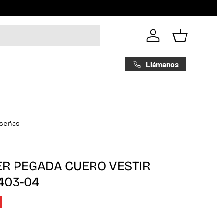
Iniciar sesión
Cesta
Llámanos
eseñas
9
ER PEGADA CUERO VESTIR
403-04